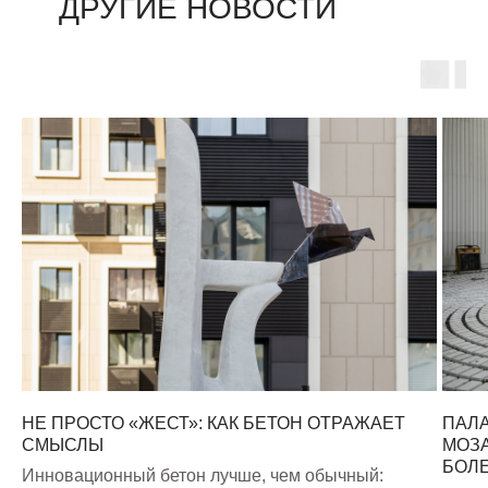
ДРУГИЕ НОВОСТИ
+7 (495) 774 - 54 - 34
krylov@omniton.ru
НЕ ПРОСТО «ЖЕСТ»: КАК БЕТОН ОТРАЖАЕТ
ПАЛА
СМЫСЛЫ
МОЗА
КОМПАНИЯ
ЦЕНТР ЗНАНИЙ
БОЛЕ
Инновационный бетон лучше, чем обычный: