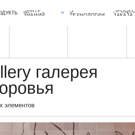
ЦЕНТР
О
ПРОЦЕСС
Ы
К
ЗНАНИЙ
ТЕХНОЛОГИИ
ЗАКАЗА
llery галерея
доровья
х элементов