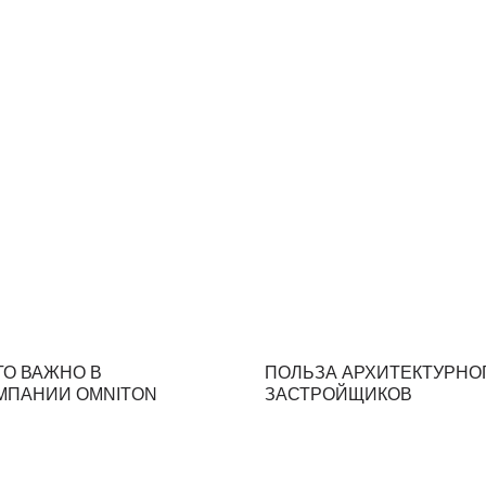
+7 (495) 774 - 5
krylov@omniton
О ВАЖНО В
ПОЛЬЗА АРХИТЕКТУРНОГ
МПАНИИ OMNITON
ЗАСТРОЙЩИКОВ
КОМПАНИЯ
ЦЕНТР ЗНАНИЙ