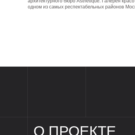
архитектурного бюро Asthetíque. Галерея красо
одном из самых респектабельных районов Мос
О ПРОЕКТЕ